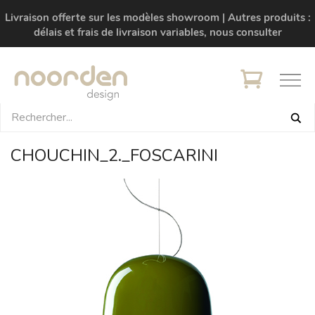
Livraison offerte sur les modèles showroom | Autres produits :
délais et frais de livraison variables, nous consulter
CHOUCHIN_2._FOSCARINI