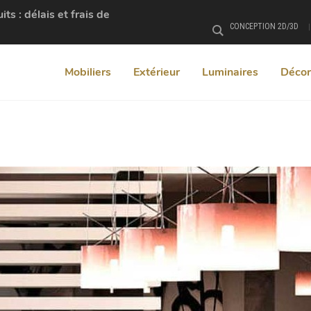
s : délais et frais de
CONCEPTION 2D/3D
Rechercher
Mobiliers
Extérieur
Luminaires
Décor