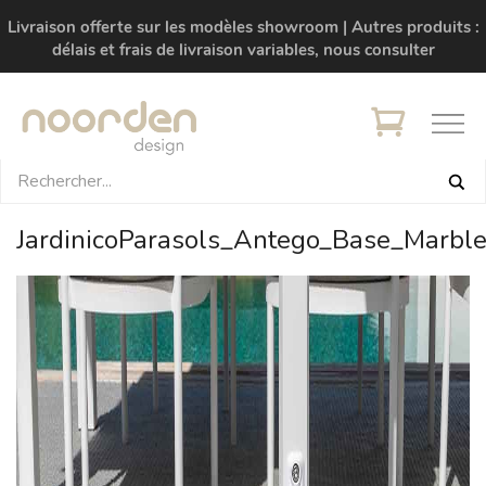
Livraison offerte sur les modèles showroom | Autres produits :
délais et frais de livraison variables, nous consulter
JardinicoParasols_Antego_Base_Marbl