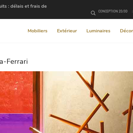
s : délais et frais de
CONCEPTION 2D/3D
Rechercher
Mobiliers
Extérieur
Luminaires
Décor
-Ferrari