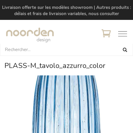
Livraison offerte sur les modèles showroom | Autres produits :
délais et frais de livraison variables, nous consulter
PLASS-M_tavolo_azzurro_color