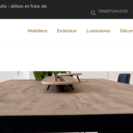
s : délais et frais de
CONCEPTION 2D/3D
Rechercher
Mobiliers
Extérieur
Luminaires
Décor