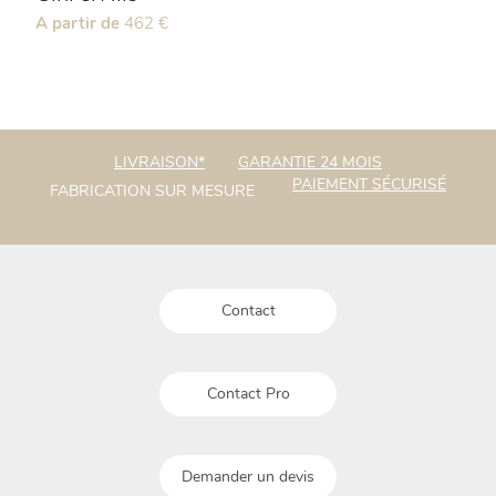
Ce
A partir de
462
€
produit
a
plusieurs
variations.
Les
options
LIVRAISON*
GARANTIE 24 MOIS
peuvent
PAIEMENT SÉCURISÉ
FABRICATION SUR MESURE
être
choisies
sur
la
page
du
Contact
produit
Contact Pro
Demander un devis