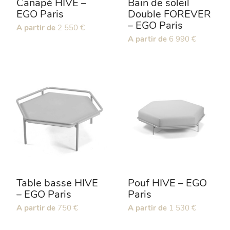
Canapé HIVE –
Bain de soleil
produit
produit
EGO Paris
Double FOREVER
– EGO Paris
Ce
A partir de
2 550
€
produit
Ce
A partir de
6 990
€
a
produit
plusieurs
a
variations.
plusieurs
Les
variations.
options
Les
peuvent
options
être
peuvent
choisies
être
sur
choisies
la
sur
page
la
du
page
produit
du
Table basse HIVE
Pouf HIVE – EGO
produit
– EGO Paris
Paris
Ce
A partir de
750
€
Ce
A partir de
1 530
€
produit
produit
a
a