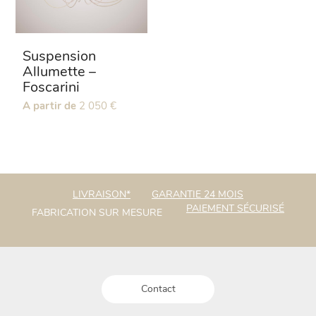
Suspension
Allumette –
Foscarini
Ce
A partir de
2 050
€
produit
a
plusieurs
variations.
Les
options
LIVRAISON*
GARANTIE 24 MOIS
peuvent
PAIEMENT SÉCURISÉ
FABRICATION SUR MESURE
être
choisies
sur
la
page
du
Contact
produit