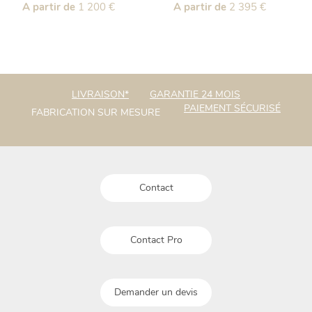
Ce
A partir de
1 200
€
Ce
A partir de
2 395
€
produit
produit
a
a
plusieurs
plusieurs
variations.
variations.
Les
Les
options
options
LIVRAISON*
GARANTIE 24 MOIS
peuvent
peuvent
PAIEMENT SÉCURISÉ
FABRICATION SUR MESURE
être
être
choisies
choisies
sur
sur
la
la
page
page
du
Contact
du
produit
produit
Contact Pro
Demander un devis