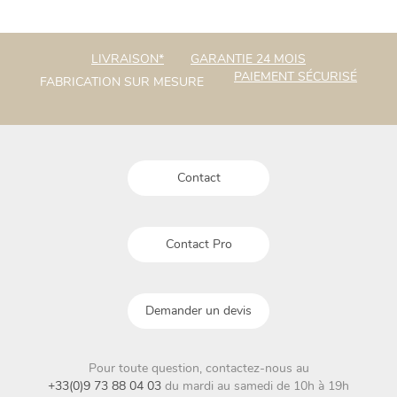
plusieurs
plusieurs
variations.
variations.
Les
Les
LIVRAISON*
GARANTIE 24 MOIS
options
options
PAIEMENT SÉCURISÉ
FABRICATION SUR MESURE
peuvent
peuvent
être
être
choisies
choisies
sur
sur
la
la
Contact
page
page
du
du
produit
produit
Contact Pro
Demander un devis
Pour toute question, contactez-nous au
+33(0)9 73 88 04 03
du mardi au samedi de 10h à 19h