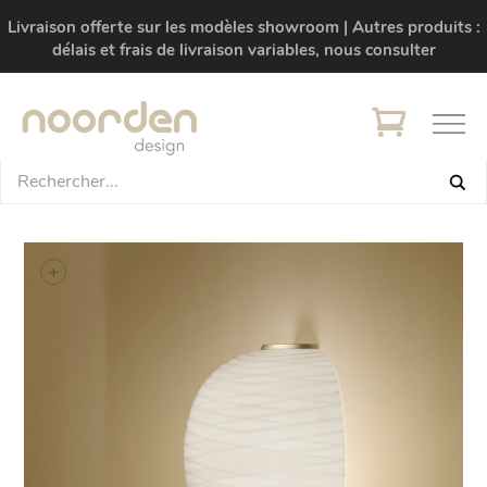
Livraison offerte sur les modèles showroom | Autres produits :
délais et frais de livraison variables, nous consulter
+