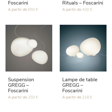
Foscarini
Rituals – Foscarini
Ce
A partir de
650
€
Ce
A partir de
430
€
produit
produit
a
a
plusieurs
plusieurs
variations.
variations.
Les
Les
options
options
peuvent
peuvent
être
être
choisies
choisies
sur
sur
la
la
page
page
Suspension
Lampe de table
du
du
GREGG –
GREGG –
produit
produit
Foscarini
Foscarini
Ce
A partir de
250
€
Ce
A partir de
218
€
produit
produit
a
a