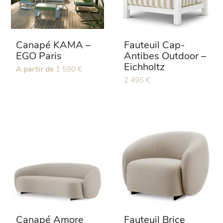
Canapé KAMA –
Fauteuil Cap-
EGO Paris
Antibes Outdoor –
Eichholtz
Ce
A partir de
1 590
€
produit
Ce
2 495
€
a
produit
plusieurs
a
variations.
plusieurs
Les
variations.
options
Les
peuvent
options
être
peuvent
choisies
être
sur
choisies
la
sur
page
la
du
page
Canapé Amore
Fauteuil Brice
produit
du