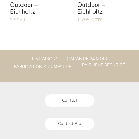
Outdoor –
Outdoor –
produit
Eichholtz
Eichholtz
Ce
3 995
€
1 795
€
TTC
produit
a
plusieurs
variations.
Les
LIVRAISON*
GARANTIE 24 MOIS
options
PAIEMENT SÉCURISÉ
FABRICATION SUR MESURE
peuvent
être
choisies
sur
la
Contact
page
du
produit
Contact Pro