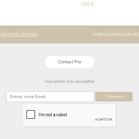
Ce
299
€
produit
a
plusieurs
.
variations.
ARANTIE 24 MOIS
FABRICATION SUR M
Les
options
peuvent
être
Contact Pro
choisies
sur
la
Inscription à la newsletter
page
du
produit