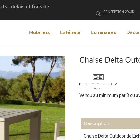
s : délais et frais de
CONCEPTION 2D/3D
Rechercher
Mobiliers
Extérieur
Luminaires
Décor
Chaise Delta Out
+
Vendu au minimum par 3 ou ave
Description
Chaise Delta Outdoor de Eich