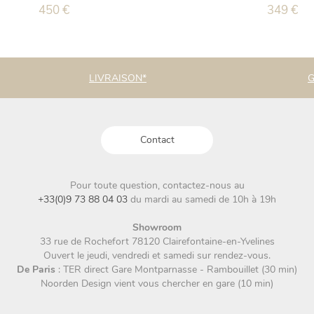
Ce
450
€
Ce
349
€
produit
produit
a
a
plusieurs
plusieurs
variations.
variations
LIVRAISON*
G
Les
Les
options
options
peuvent
peuvent
être
être
Contact
choisies
choisies
sur
sur
la
la
Pour toute question, contactez-nous au
page
page
+33(0)9 73 88 04 03
du mardi au samedi de 10h à 19h
du
du
produit
produit
Showroom
33 rue de Rochefort 78120 Clairefontaine-en-Yvelines
Ouvert le jeudi, vendredi et samedi sur rendez-vous.
De Paris
: TER direct Gare Montparnasse - Rambouillet (30 min)
Noorden Design vient vous chercher en gare (10 min)