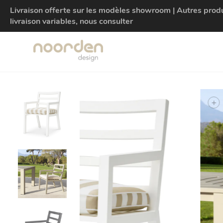
Livraison offerte sur les modèles showroom | Autres produit
livraison variables, nous consulter
+