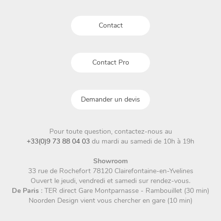
sur
sur
la
la
Contact
page
page
du
du
produit
produit
Contact Pro
Demander un devis
Pour toute question, contactez-nous au
+33(0)9 73 88 04 03
du mardi au samedi de 10h à 19h
Showroom
33 rue de Rochefort 78120 Clairefontaine-en-Yvelines
Ouvert le jeudi, vendredi et samedi sur rendez-vous.
De Paris
: TER direct Gare Montparnasse - Rambouillet (30 min)
Noorden Design vient vous chercher en gare (10 min)