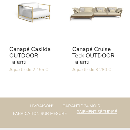
options
peuvent
peuvent
être
être
choisies
choisies
sur
sur
la
la
page
page
du
Canapé Casilda
Canapé Cruise
du
produit
OUTDOOR –
Teck OUTDOOR –
produit
Talenti
Talenti
Ce
A partir de
2 455
€
Ce
A partir de
3 280
€
produit
produit
a
a
plusieurs
plusieurs
variations.
variations.
Les
Les
LIVRAISON*
GARANTIE 24 MOIS
options
options
PAIEMENT SÉCURISÉ
FABRICATION SUR MESURE
peuvent
peuvent
être
être
choisies
choisies