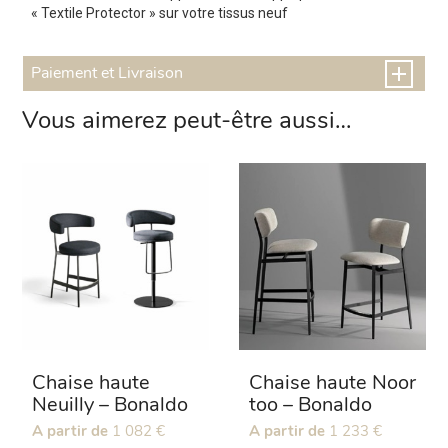
« Textile Protector » sur votre tissus neuf
Paiement et Livraison
Vous aimerez peut-être aussi…
Chaise haute
Chaise haute Noor
Neuilly – Bonaldo
too – Bonaldo
Ce
A partir de
1 082
€
Ce
A partir de
1 233
€