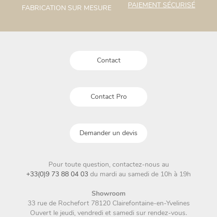
PAIEMENT SÉCURISÉ
FABRICATION SUR MESURE
peuvent
peuvent
être
être
choisies
choisies
sur
sur
la
la
Contact
page
page
du
du
produit
produit
Contact Pro
Demander un devis
Pour toute question, contactez-nous au
+33(0)9 73 88 04 03
du mardi au samedi de 10h à 19h
Showroom
33 rue de Rochefort 78120 Clairefontaine-en-Yvelines
Ouvert le jeudi, vendredi et samedi sur rendez-vous.