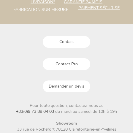
LIVRAISON*
GARANTIE 24 MOIS
options
PAIEMENT SÉCURISÉ
FABRICATION SUR MESURE
peuvent
être
choisies
sur
la
Contact
page
du
produit
Contact Pro
Demander un devis
Pour toute question, contactez-nous au
+33(0)9 73 88 04 03
du mardi au samedi de 10h à 19h
Showroom
33 rue de Rochefort 78120 Clairefontaine-en-Yvelines