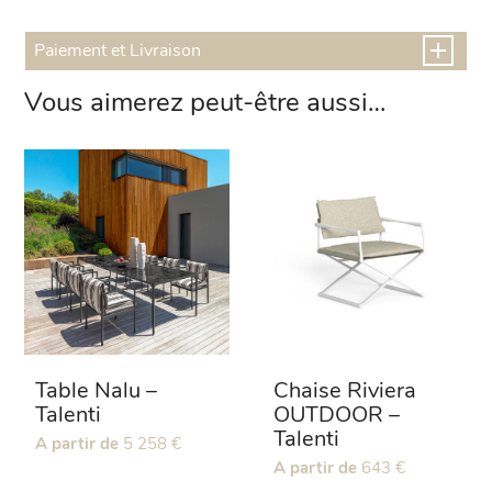
Paiement et Livraison
Vous aimerez peut-être aussi…
Table Nalu –
Chaise Riviera
Talenti
OUTDOOR –
Talenti
Ce
A partir de
5 258
€
produit
Ce
A partir de
643
€