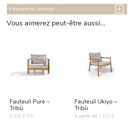
Paiement et Livraison
Vous aimerez peut-être aussi…
Fauteuil Pure –
Fauteuil Ukiyo –
Tribù
Tribù
3 255
€
Ce
A partir de
1 515
€
TTC
produit
a