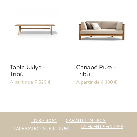
plusieurs
variations.
Les
options
peuvent
être
choisies
sur
la
page
Table Ukiyo –
Canapé Pure –
du
Tribù
Tribù
produit
Ce
A partir de
7 520
€
Ce
A partir de
6 300
€
produit
produit
a
a
plusieurs
plusieurs
variations.
variations.
Les
Les
LIVRAISON*
GARANTIE 24 MOIS
options
options
PAIEMENT SÉCURISÉ
FABRICATION SUR MESURE
peuvent
peuvent
être
être