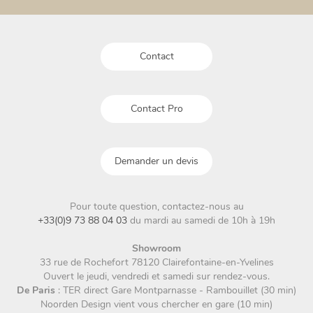
choisies
choisies
sur
sur
la
la
Contact
page
page
du
du
produit
produit
Contact Pro
Demander un devis
Pour toute question, contactez-nous au
+33(0)9 73 88 04 03
du mardi au samedi de 10h à 19h
Showroom
33 rue de Rochefort 78120 Clairefontaine-en-Yvelines
Ouvert le jeudi, vendredi et samedi sur rendez-vous.
De Paris
: TER direct Gare Montparnasse - Rambouillet (30 min)
Noorden Design vient vous chercher en gare (10 min)