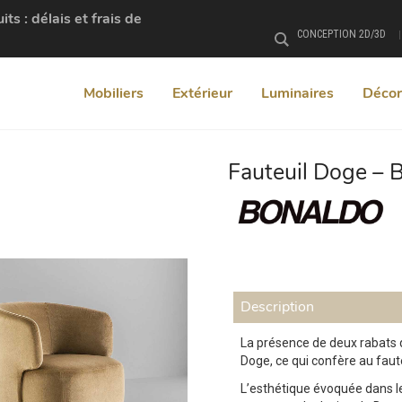
s : délais et frais de
CONCEPTION 2D/3D
Rechercher
Mobiliers
Extérieur
Luminaires
Décor
Fauteuil Doge – 
+
Description
La présence de deux rabats q
Doge, ce qui confère au faute
L’esthétique évoquée dans le