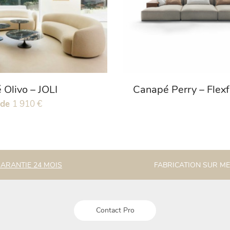
Olivo – JOLI
Canapé Perry – Flex
 de
1 910
€
.
ARANTIE 24 MOIS
FABRICATION SUR M
Contact Pro