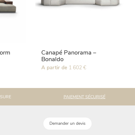
form
Canapé Panorama –
Bonaldo
Ce
A partir de
1 602
€
produit
a
plusieurs
variations.
ESURE
PAIEMENT SÉCURISÉ
Les
options
peuvent
être
Demander un devis
choisies
sur