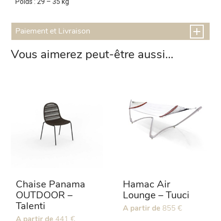
Poids : 29 – 35 kg
Paiement et Livraison
Vous aimerez peut-être aussi…
Chaise Panama
Hamac Air
OUTDOOR –
Lounge – Tuuci
Talenti
Ce
A partir de
855
€
Ce
A partir de
441
€
produit