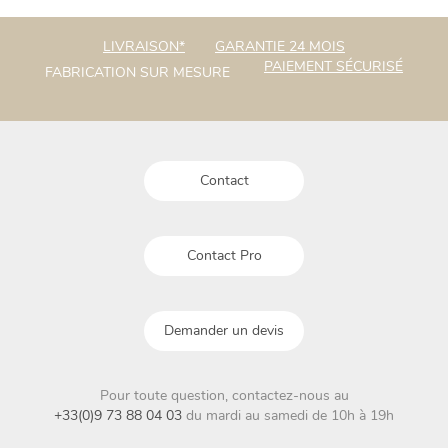
variations.
options
Les
peuvent
LIVRAISON*
GARANTIE 24 MOIS
options
être
PAIEMENT SÉCURISÉ
FABRICATION SUR MESURE
peuvent
choisies
être
sur
choisies
la
sur
page
la
du
Contact
page
produit
du
produit
Contact Pro
Demander un devis
Pour toute question, contactez-nous au
+33(0)9 73 88 04 03
du mardi au samedi de 10h à 19h