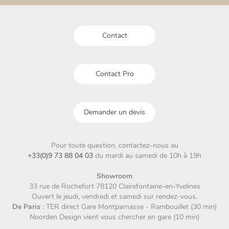
choisies
sur
sur
la
la
page
Contact
page
du
du
produit
produit
Contact Pro
Demander un devis
Pour toute question, contactez-nous au
+33(0)9 73 88 04 03
du mardi au samedi de 10h à 19h
Showroom
33 rue de Rochefort 78120 Clairefontaine-en-Yvelines
Ouvert le jeudi, vendredi et samedi sur rendez-vous.
De Paris
: TER direct Gare Montparnasse - Rambouillet (30 min)
Noorden Design vient vous chercher en gare (10 min)