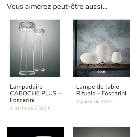
Vous aimerez peut-être aussi…
Lampadaire
Lampe de table
CABOCHE PLUS –
Rituals – Foscarini
Foscarini
Ce
A partir de
430
€
Ce
A partir de
1 686
€
produit
produit
a
a
plusieurs
plusieurs
variations.
variations.
Les