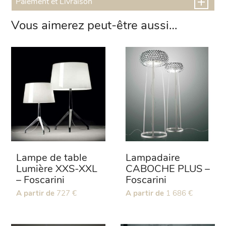
Paiement et Livraison
Vous aimerez peut-être aussi…
Lampe de table
Lampadaire
Lumière XXS-XXL
CABOCHE PLUS –
– Foscarini
Foscarini
Ce
A partir de
727
€
Ce
A partir de
1 686
€
produit
produit
a
a