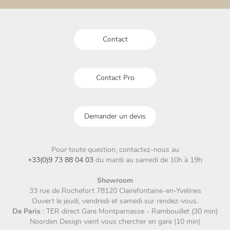
choisies
choisies
sur
sur
la
la
Contact
page
page
du
du
produit
produit
Contact Pro
Demander un devis
Pour toute question, contactez-nous au
+33(0)9 73 88 04 03
du mardi au samedi de 10h à 19h
Showroom
33 rue de Rochefort 78120 Clairefontaine-en-Yvelines
Ouvert le jeudi, vendredi et samedi sur rendez-vous.
De Paris
: TER direct Gare Montparnasse - Rambouillet (30 min)
Noorden Design vient vous chercher en gare (10 min)