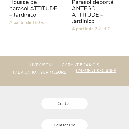
Housse de
Parasol déporté
parasol ATTITUDE
ANTEGO
– Jardinico
ATTITUDE –
Jardinico
Ce
A partir de
180
€
produit
Ce
A partir de
2 274
€
a
produit
plusieurs
a
variations.
plusieurs
Les
variations.
options
Les
LIVRAISON*
GARANTIE 24 MOIS
peuvent
options
PAIEMENT SÉCURISÉ
FABRICATION SUR MESURE
être
peuvent
choisies
être
sur
choisies
la
sur
page
la
Contact
du
page
produit
du
produit
Contact Pro