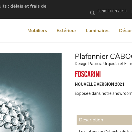
s : délais et frais de
CONCEPTION 2D/3D
Rechercher
Mobiliers
Extérieur
Luminaires
Décor
Plafonnier CABOC
Design Patricia Urquiola et Eli
NOUVELLE VERSION 2021
Exposée dans notre showroo
Description
Le plafonnier Caboche de la m