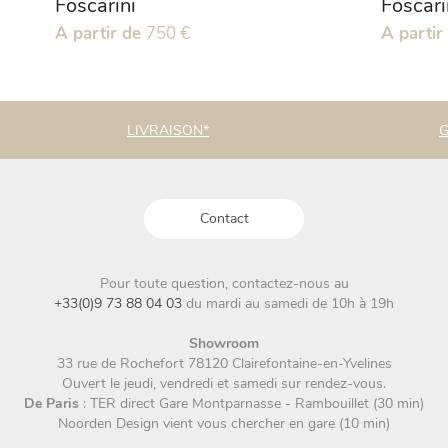
Foscarini
Foscari
Ce
A partir de
750
€
Ce
A partir
produit
produit
a
a
plusieurs
plusieurs
variations.
variations
LIVRAISON*
G
Les
Les
options
options
peuvent
peuvent
être
être
Contact
choisies
choisies
sur
sur
la
la
Pour toute question, contactez-nous au
page
page
+33(0)9 73 88 04 03
du mardi au samedi de 10h à 19h
du
du
produit
produit
Showroom
33 rue de Rochefort 78120 Clairefontaine-en-Yvelines
Ouvert le jeudi, vendredi et samedi sur rendez-vous.
De Paris
: TER direct Gare Montparnasse - Rambouillet (30 min)
Noorden Design vient vous chercher en gare (10 min)