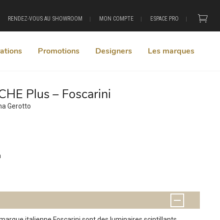
RENDEZ-VOUS AU SHOWROOM
MON COMPTE
ESPACE PRO
ations
Promotions
Designers
Les marques
HE Plus – Foscarini
ana Gerotto
m
arque italienne Foscarini sont des luminaires scintillants,