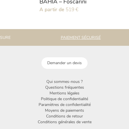
BAHIA – Foscarini
Ce
A partir de
519
€
produit
a
plusieurs
variations.
ESURE
PAIEMENT SÉCURISÉ
Les
options
peuvent
être
Demander un devis
choisies
sur
la
Qui sommes-nous ?
page
Questions fréquentes
du
Mentions légales
produit
Politique de confidentialité
Paramètres de confidentialité
Moyens de paiements
Conditions de retour
Conditions générales de vente