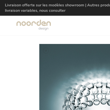
Livraison offerte sur les modèles showroom | Autres produit
livraison variables, nous consulter
+