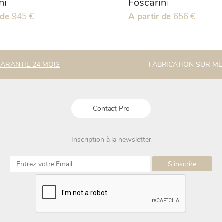
ni
Foscarini
 de
945
€
Ce
A partir de
656
€
produit
a
plusieurs
.
variations.
ARANTIE 24 MOIS
FABRICATION SUR M
Les
options
peuvent
être
Contact Pro
choisies
sur
la
Inscription à la newsletter
page
du
produit