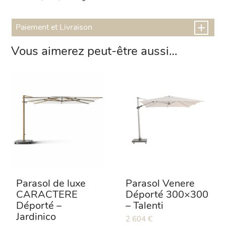
Paiement et Livraison
Vous aimerez peut-être aussi…
Parasol de luxe
Parasol Venere
CARACTERE
Déporté 300×300
Déporté –
– Talenti
Jardinico
Ce
2 604
€