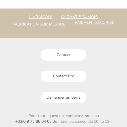
plusieurs
plusieurs
variations.
variations.
Les
Les
LIVRAISON*
GARANTIE 24 MOIS
options
options
PAIEMENT SÉCURISÉ
FABRICATION SUR MESURE
peuvent
peuvent
être
être
choisies
choisies
sur
sur
la
la
Contact
page
page
du
du
produit
produit
Contact Pro
Demander un devis
Pour toute question, contactez-nous au
+33(0)9 73 88 04 03
du mardi au samedi de 10h à 19h