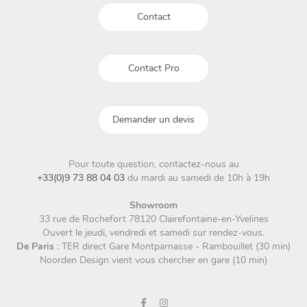
page
la
Contact
du
page
produit
du
produit
Contact Pro
Demander un devis
Pour toute question, contactez-nous au
+33(0)9 73 88 04 03
du mardi au samedi de 10h à 19h
Showroom
33 rue de Rochefort 78120 Clairefontaine-en-Yvelines
Ouvert le jeudi, vendredi et samedi sur rendez-vous.
De Paris
: TER direct Gare Montparnasse - Rambouillet (30 min)
Noorden Design vient vous chercher en gare (10 min)