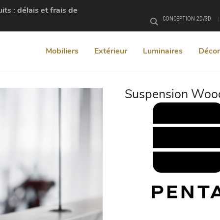
s : délais et frais de
CONCEPTION 2D/3D
Rechercher
Mobiliers
Extérieur
Luminaires
Décor
Suspension Wood
+