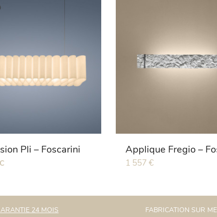
ion Pli – Foscarini
Applique Fregio – Fo
Ce
1 557
€
TC
produit
a
plusieurs
variations.
ARANTIE 24 MOIS
FABRICATION SUR M
Les