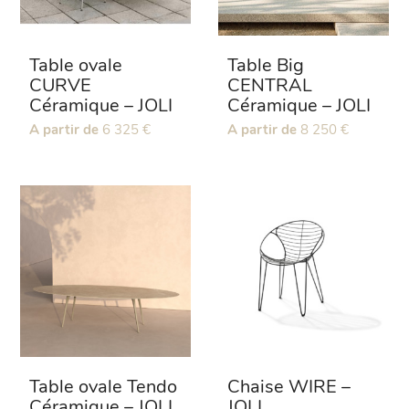
Table ovale
Table Big
CURVE
CENTRAL
Céramique – JOLI
Céramique – JOLI
Ce
A partir de
6 325
€
Ce
A partir de
8 250
€
produit
produit
a
a
plusieurs
plusieurs
variations.
variations.
Les
Les
options
options
peuvent
peuvent
être
être
choisies
choisies
sur
sur
la
la
page
page
Table ovale Tendo
Chaise WIRE –
du
du
Céramique – JOLI
JOLI