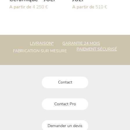
produit
produit
Ce
A partir de
4 250
€
Ce
A partir de
510
€
produit
produit
a
a
plusieurs
plusieurs
variations.
variations.
Les
Les
LIVRAISON*
GARANTIE 24 MOIS
options
options
PAIEMENT SÉCURISÉ
FABRICATION SUR MESURE
peuvent
peuvent
être
être
choisies
choisies
sur
sur
la
la
Contact
page
page
du
du
produit
produit
Contact Pro
Demander un devis