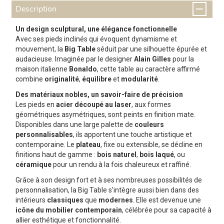
Description
Un design sculptural, une élégance fonctionnelle
Avec ses pieds inclinés qui évoquent dynamisme et
mouvement, la
Big Table
séduit par une silhouette épurée et
audacieuse. Imaginée par le designer
Alain Gilles
pour la
maison italienne
Bonaldo
, cette table au caractère affirmé
combine
originalité
,
équilibre
et
modularité
.
Des matériaux nobles, un savoir-faire de précision
Les pieds en
acier découpé au laser
, aux formes
géométriques asymétriques, sont peints en finition mate.
Disponibles dans une large palette de
couleurs
personnalisables
, ils apportent une touche artistique et
contemporaine. Le
plateau
, fixe ou extensible, se décline en
finitions haut de gamme :
bois naturel
,
bois laqué
, ou
céramique
pour un rendu à la fois chaleureux et raffiné.
Grâce à son design fort et à ses nombreuses possibilités de
personnalisation, la Big Table s’intègre aussi bien dans des
intérieurs
classiques
que
modernes
. Elle est devenue une
icône du mobilier contemporain
, célébrée pour sa capacité à
allier esthétique et fonctionnalité.