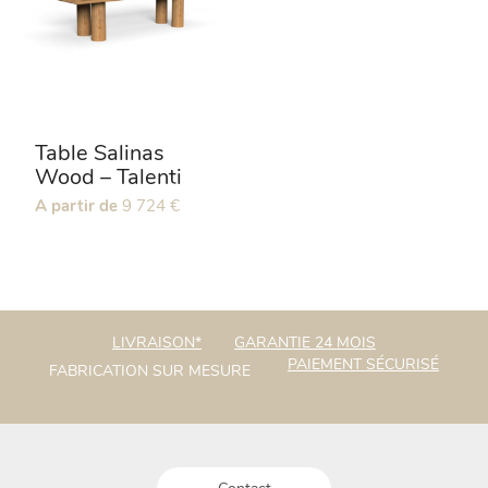
Table Salinas
Wood – Talenti
Ce
A partir de
9 724
€
produit
a
plusieurs
variations.
Les
LIVRAISON*
GARANTIE 24 MOIS
options
PAIEMENT SÉCURISÉ
FABRICATION SUR MESURE
peuvent
être
choisies
sur
la