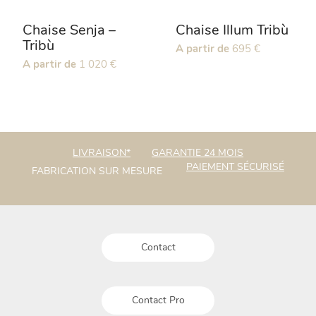
la
la
page
page
Chaise Senja –
Chaise Illum Tribù
du
du
Tribù
Ce
A partir de
695
€
produit
produit
Ce
A partir de
1 020
€
produit
produit
a
a
plusieurs
plusieurs
variations.
variations.
Les
Les
options
LIVRAISON*
GARANTIE 24 MOIS
options
peuvent
PAIEMENT SÉCURISÉ
FABRICATION SUR MESURE
peuvent
être
être
choisies
choisies
sur
sur
la
la
page
Contact
page
du
du
produit
produit
Contact Pro