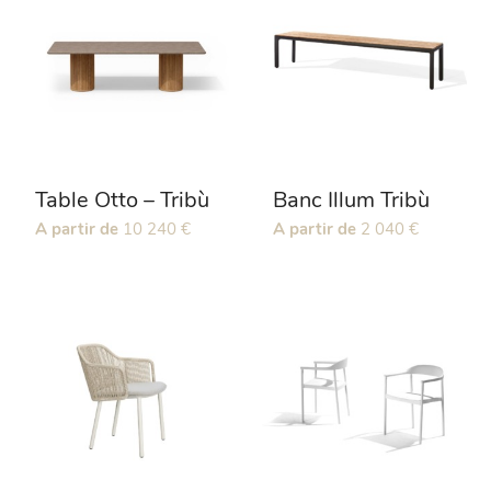
Table Otto – Tribù
Banc Illum Tribù
Ce
A partir de
10 240
€
Ce
A partir de
2 040
€
produit
produit
a
a
plusieurs
plusieurs
variations.
variations.
Les
Les
options
options
peuvent
peuvent
être
être
choisies
choisies
sur
sur