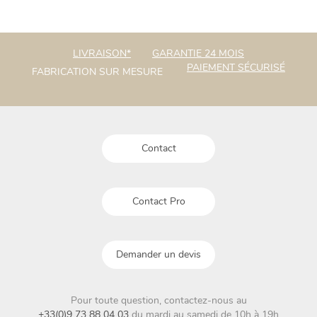
plusieurs
variations.
Les
LIVRAISON*
GARANTIE 24 MOIS
options
PAIEMENT SÉCURISÉ
FABRICATION SUR MESURE
peuvent
être
choisies
sur
la
Contact
page
du
produit
Contact Pro
Demander un devis
Pour toute question, contactez-nous au
+33(0)9 73 88 04 03
du mardi au samedi de 10h à 19h