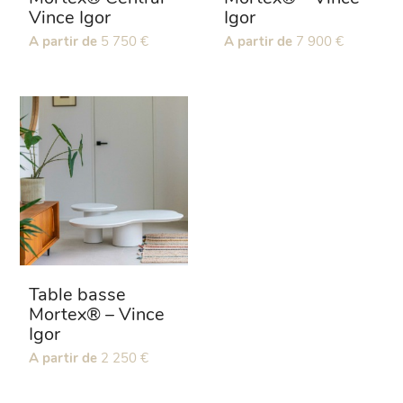
Vince Igor
Igor
Ce
A partir de
5 750
€
Ce
A partir de
7 900
€
produit
produit
a
a
plusieurs
plusieurs
variations.
variations.
Les
Les
options
options
peuvent
peuvent
être
être
choisies
choisies
sur
sur
la
la
page
page
Table basse
du
du
Mortex® – Vince
produit
produit
Igor
Ce
A partir de
2 250
€
produit
a