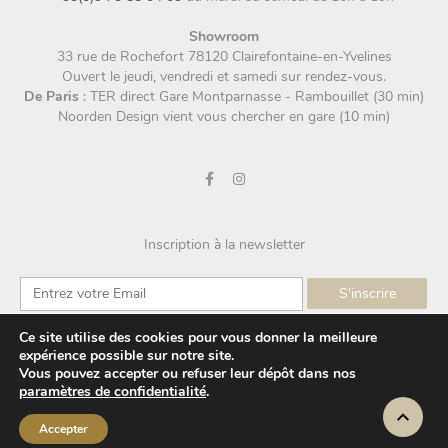
Showroom
33 rue de Rochefort 78120 Clairefontaine-en-Yvelines
Ouvert le jeudi, vendredi et samedi sur rendez-vous.
De Paris
: TER direct Gare Montparnasse - Rambouillet (30 min)
Noorden Design vient vous chercher en gare (10 min)
Inscription à la newsletter
Ce site utilise des cookies pour vous donner la meilleure
expérience possible sur notre site.
Vous pouvez accepter ou refuser leur dépôt dans nos
paramètres de confidentialité
.
Qui sommes-nous ?
Questions fréquentes
Accepter
Mentions légales