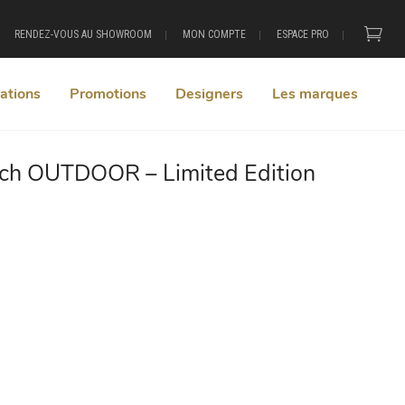
RENDEZ-VOUS AU SHOWROOM
MON COMPTE
ESPACE PRO
ations
Promotions
Designers
Les marques
ach OUTDOOR – Limited Edition
+