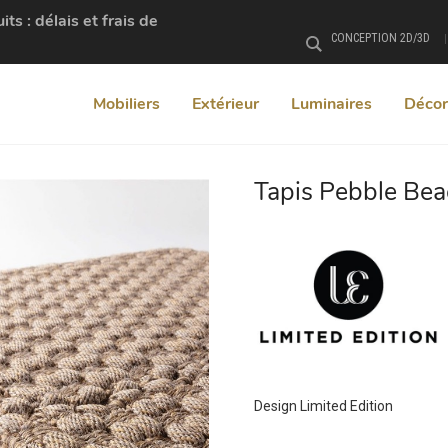
s : délais et frais de
CONCEPTION 2D/3D
Rechercher
Mobiliers
Extérieur
Luminaires
Décor
Tapis Pebble Be
+
Design Limited Edition