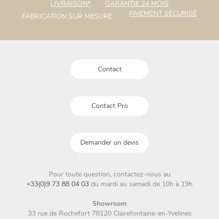
options
LIVRAISON*
GARANTIE 24 MOIS
être
peuvent
PAIEMENT SÉCURISÉ
FABRICATION SUR MESURE
choisies
être
sur
choisies
la
sur
page
la
du
page
produit
Contact
du
produit
Contact Pro
Demander un devis
Pour toute question, contactez-nous au
+33(0)9 73 88 04 03
du mardi au samedi de 10h à 19h
Showroom
33 rue de Rochefort 78120 Clairefontaine-en-Yvelines