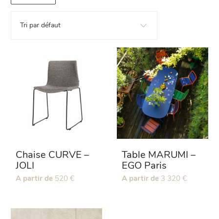
Tri par défaut
Chaise CURVE –
Table MARUMI –
JOLI
EGO Paris
Ce
A partir de
520
€
Ce
A partir de
3 320
€
produit
produit
a
a
plusieurs
plusieurs
variations.
variations.