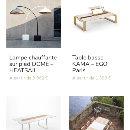
Les
Les
options
options
peuvent
peuvent
être
être
choisies
choisies
sur
sur
la
la
page
page
du
du
Lampe chauffante
Table basse
produit
produit
sur pied DOME –
KAMA – EGO
HEATSAIL
Paris
Ce
A partir de
3 962
€
Ce
A partir de
1 380
€
produit
produit
a
a
plusieurs
plusieurs
variations.
variations.
Les
Les
options
options
peuvent
peuvent
être
être