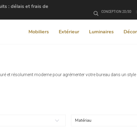
s : délais et frais de
CONCEPTION 2D/3D
Rechercher
Mobiliers
Extérieur
Luminaires
Décor
puré et résolument moderne pour agrémenter votre bureau dans un style i
Matériau