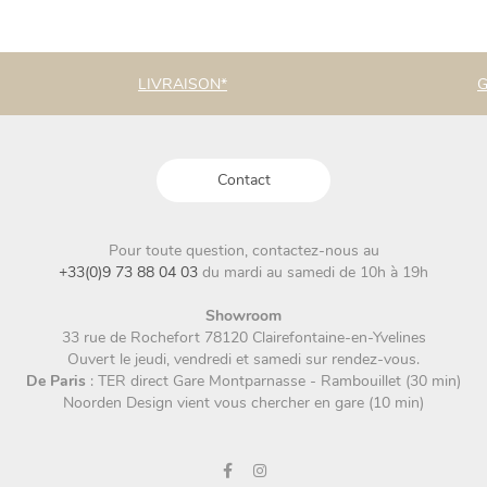
a
plusieurs
variations.
LIVRAISON*
G
Les
options
peuvent
être
choisies
Contact
sur
la
page
Pour toute question, contactez-nous au
du
+33(0)9 73 88 04 03
du mardi au samedi de 10h à 19h
produit
Showroom
33 rue de Rochefort 78120 Clairefontaine-en-Yvelines
Ouvert le jeudi, vendredi et samedi sur rendez-vous.
De Paris
: TER direct Gare Montparnasse - Rambouillet (30 min)
Noorden Design vient vous chercher en gare (10 min)