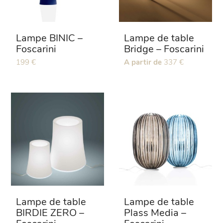
la
la
page
page
du
du
Lampe BINIC –
Lampe de table
produit
produit
Foscarini
Bridge – Foscarini
Ce
199
€
Ce
A partir de
337
€
produit
produit
a
a
plusieurs
plusieurs
variations.
variations.
Les
Les
options
options
peuvent
peuvent
être
être
choisies
choisies
sur
sur
la
la
page
page
du
du
Lampe de table
Lampe de table
produit
produit
BIRDIE ZERO –
Plass Media –