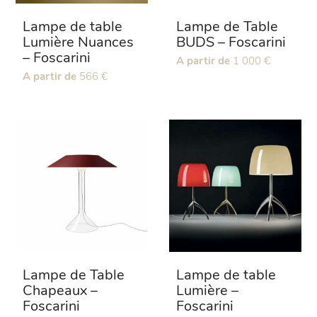
du
du
Lampe de table
Lampe de Table
produit
produit
Lumière Nuances
BUDS – Foscarini
– Foscarini
Ce
A partir de
1 000
€
produit
Ce
A partir de
566
€
a
produit
plusieurs
a
variations.
plusieurs
Les
variations.
options
Les
peuvent
options
être
peuvent
choisies
être
sur
choisies
la
sur
page
la
du
page
produit
du
Lampe de Table
Lampe de table
produit
Chapeaux –
Lumière –
Foscarini
Foscarini