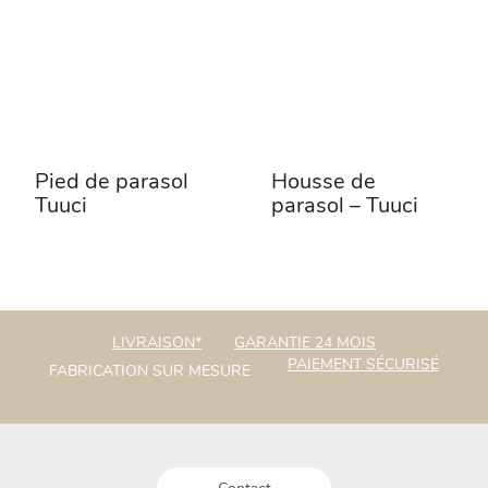
peuvent
options
être
peuvent
choisies
être
sur
choisies
la
sur
page
la
du
page
Pied de parasol
Housse de
produit
du
Tuuci
parasol – Tuuci
produit
LIVRAISON*
GARANTIE 24 MOIS
PAIEMENT SÉCURISÉ
FABRICATION SUR MESURE