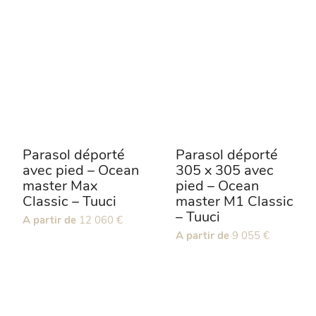
Parasol déporté
Parasol déporté
avec pied – Ocean
305 x 305 avec
master Max
pied – Ocean
Classic – Tuuci
master M1 Classic
– Tuuci
Ce
A partir de
12 060
€
produit
Ce
A partir de
9 055
€
a
produit
plusieurs
a
variations.
plusieurs
Les
variations.
options
Les