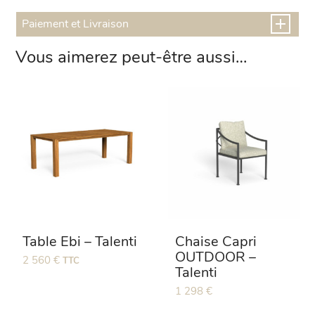
Paiement et Livraison
Vous aimerez peut-être aussi…
Table Ebi – Talenti
Chaise Capri
OUTDOOR –
2 560
€
TTC
Talenti
Ce
1 298
€
produit