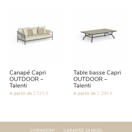
a
plusieurs
variations.
Les
options
peuvent
être
choisies
sur
la
page
Canapé Capri
Table basse Capri
du
OUTDOOR –
OUTDOOR –
produit
Talenti
Talenti
Ce
A partir de
2 515
€
Ce
A partir de
1 295
€
produit
produit
a
a
plusieurs
plusieurs
variations.
variations.
Les
Les
LIVRAISON*
GARANTIE 24 MOIS