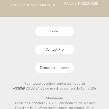
options
options
PAIEMENT SÉCURISÉ
FABRICATION SUR MESURE
peuvent
peuvent
être
être
choisies
choisies
sur
sur
la
la
Contact
page
page
du
du
produit
produit
Contact Pro
Demander un devis
Pour toute question, contactez-nous au
+33(0)9 73 88 04 03
du mardi au samedi de 10h à 19h
Showroom
33 rue de Rochefort 78120 Clairefontaine-en-Yvelines
Ouvert le jeudi, vendredi et samedi sur rendez-vous.