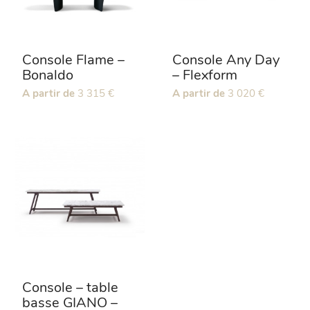
la
sur
page
la
du
page
produit
du
Console Flame –
Console Any Day
produit
Bonaldo
– Flexform
Ce
A partir de
3 315
€
Ce
A partir de
3 020
€
produit
produit
a
a
plusieurs
plusieurs
variations.
variations.
Les
Les
options
options
peuvent
peuvent
être
être
choisies
choisies
sur
sur
la
la
page
page
du
du
Console – table
produit
produit
basse GIANO –