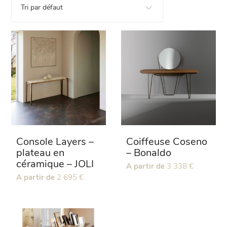
Tri par défaut
Console Layers –
Coiffeuse Coseno
plateau en
– Bonaldo
céramique – JOLI
Ce
A partir de
3 338
€
produit
Ce
A partir de
2 695
€
a
produit
plusieurs
a
variations.
plusieurs
Les
variations.
options